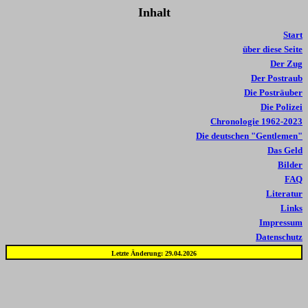
Inhalt
Start
über diese Seite
Der Zug
Der Postraub
Die Posträuber
Die Polizei
Chronologie 1962-2023
Die deutschen "Gentlemen"
Das Geld
Bilder
FAQ
Literatur
Links
Impressum
Datenschutz
Letzte Änderung: 29.04.2026